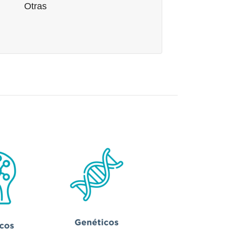
Otras
miento en educación sexual y asistencia a los
padres o educadores