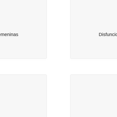
Disfunci
emeninas
• Disfunción eréctil (im
mo • Dolor en la relación
sexual • Eyaculaci
mo • Alteraciones del
eyaculación • Dispareuni
emeninas
Disfunci
mbarazo/parto
Andropausia, falta de 
cirugía prostática • Pr
e Pareja
• Adicción al sexo •
r la comunicación de la
Asistencia en secuelas d
dad • Incapacidad para
la discapacidad o div