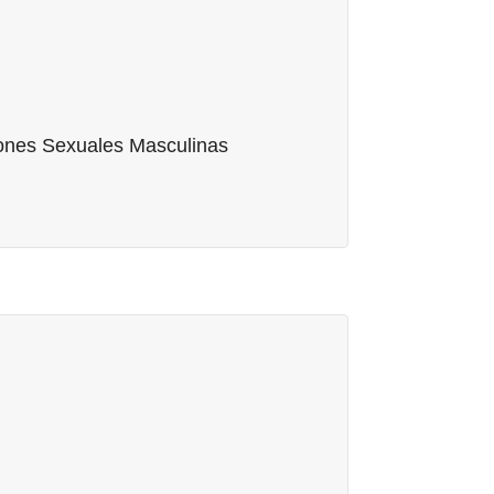
ones Sexuales Masculinas
potencia) • Eyaculación precoz • Falta de deseo
ón retrasada • Ausencia de orgasmo y de
a (dolor del pene durante la relación sexual) •
ones Sexuales Masculinas
testosterona • Disfunciones sexuales luego de
oblemas sexuales luego del cáncer de próstata
Otras
 Adicción a la pornografía • Fobia al sexo •
el Abuso sexual • Rehabilitación sexológica en
ersidad funcional • Parafilias • Debut sexual