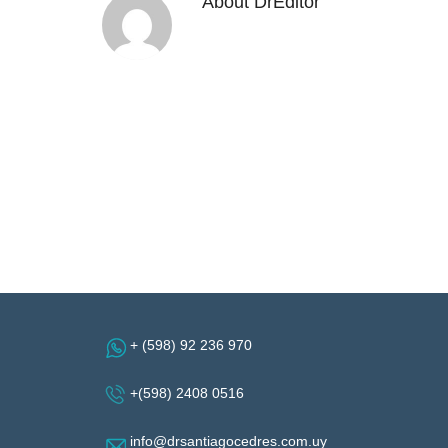
About
DrEditor
+ (598) 92 236 970
+(598) 2408 0516
info@drsantiagocedres.com.uy