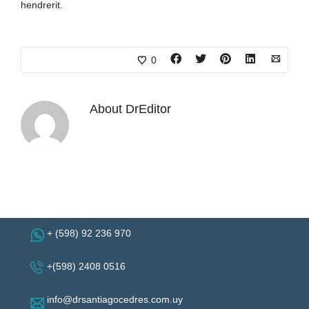
hendrerit.
0
About
DrEditor
+ (598) 92 236 970
+(598) 2408 0516
info@drsantiagocedres.com.uy