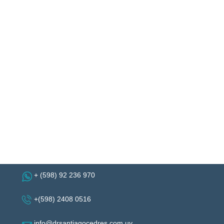
+ (598) 92 236 970
+(598) 2408 0516
info@drsantiagocedres.com.uy