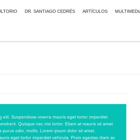
LTORIO
DR. SANTIAGO CEDRÉS
ARTÍCULOS
MULTIMEDI
 elit. Suspendisse viverra mauris eget tortor imperdiet
ndrerit. Quisque nec nisi tortor. Etiam at mauris sit amet
 purus odio, mollis. Lorem ipsum dolor sit amet,
auris eget tortor imperdiet vehicula. Proin egestas diam ac