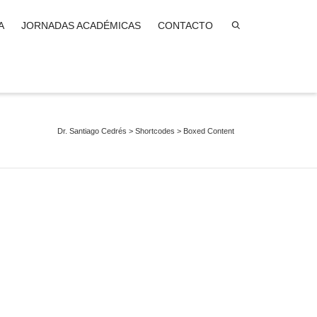
A
JORNADAS ACADÉMICAS
CONTACTO
Dr. Santiago Cedrés
>
Shortcodes
>
Boxed Content