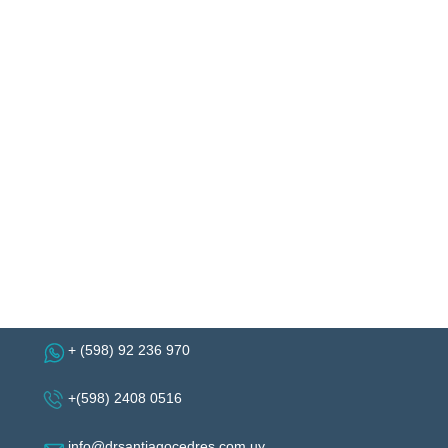
+ (598) 92 236 970
+(598) 2408 0516
info@drsantiagocedres.com.uy