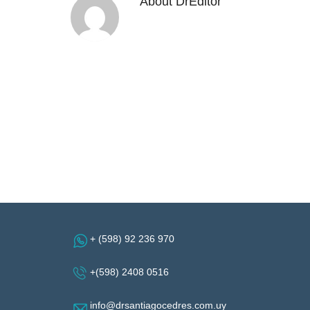
About
DrEditor
+ (598) 92 236 970
+(598) 2408 0516
info@drsantiagocedres.com.uy