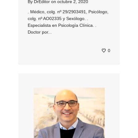
By
DrEditor
on
octubre 2, 2020
. Médico, colg. nº 29/2903491, Psicólogo,
colg. nº AO02335 y Sexólogo. .
Especialista en Psicología Clínica. .
Doctor por...
0