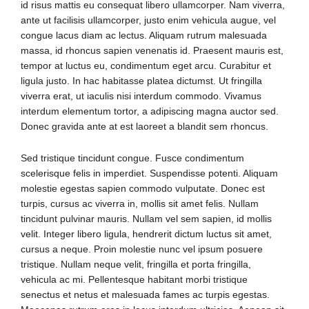
id risus mattis eu consequat libero ullamcorper. Nam viverra,
ante ut facilisis ullamcorper, justo enim vehicula augue, vel
congue lacus diam ac lectus. Aliquam rutrum malesuada
massa, id rhoncus sapien venenatis id. Praesent mauris est,
tempor at luctus eu, condimentum eget arcu. Curabitur et
ligula justo. In hac habitasse platea dictumst. Ut fringilla
viverra erat, ut iaculis nisi interdum commodo. Vivamus
interdum elementum tortor, a adipiscing magna auctor sed.
Donec gravida ante at est laoreet a blandit sem rhoncus.
Sed tristique tincidunt congue. Fusce condimentum
scelerisque felis in imperdiet. Suspendisse potenti. Aliquam
molestie egestas sapien commodo vulputate. Donec est
turpis, cursus ac viverra in, mollis sit amet felis. Nullam
tincidunt pulvinar mauris. Nullam vel sem sapien, id mollis
velit. Integer libero ligula, hendrerit dictum luctus sit amet,
cursus a neque. Proin molestie nunc vel ipsum posuere
tristique. Nullam neque velit, fringilla et porta fringilla,
vehicula ac mi. Pellentesque habitant morbi tristique
senectus et netus et malesuada fames ac turpis egestas.