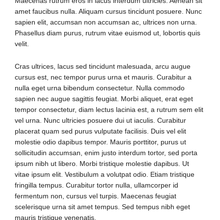
Maecenas rutrum eros in lacus interdum ultricies. Aenean sit
amet faucibus nulla. Aliquam cursus tincidunt posuere. Nunc
sapien elit, accumsan non accumsan ac, ultrices non urna.
Phasellus diam purus, rutrum vitae euismod ut, lobortis quis
velit.
Cras ultrices, lacus sed tincidunt malesuada, arcu augue
cursus est, nec tempor purus urna et mauris. Curabitur a
nulla eget urna bibendum consectetur. Nulla commodo
sapien nec augue sagittis feugiat. Morbi aliquet, erat eget
tempor consectetur, diam lectus lacinia est, a rutrum sem elit
vel urna. Nunc ultricies posuere dui ut iaculis. Curabitur
placerat quam sed purus vulputate facilisis. Duis vel elit
molestie odio dapibus tempor. Mauris porttitor, purus ut
sollicitudin accumsan, enim justo interdum tortor, sed porta
ipsum nibh ut libero. Morbi tristique molestie dapibus. Ut
vitae ipsum elit. Vestibulum a volutpat odio. Etiam tristique
fringilla tempus. Curabitur tortor nulla, ullamcorper id
fermentum non, cursus vel turpis. Maecenas feugiat
scelerisque urna sit amet tempus. Sed tempus nibh eget
mauris tristique venenatis.