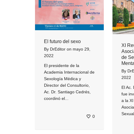
El futuro del sexo
XI Re
By
DrEditor
on
mayo 29,
Asoci
2022
de Se
Menta
El presidente de la
By
DrE
Academia Internacional de
2022
Sexología Médica y
Director del Consultorio,
El Ac.
Ac. Dr. Santiago Cedrés,
fue in
coordinó el...
a la X
Asocia
Sexual
0