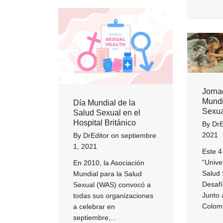
Jorna
Mundi
Día Mundial de la
Sexua
Salud Sexual en el
Hospital Británico
By
DrE
2021
By
DrEditor
on
septiembre
1, 2021
Este 4
“Unive
En 2010, la Asociación
Salud 
Mundial para la Salud
Desafí
Sexual (WAS) convocó a
Junto 
todas sus organizaciones
Colomb
a celebrar en
septiembre,...