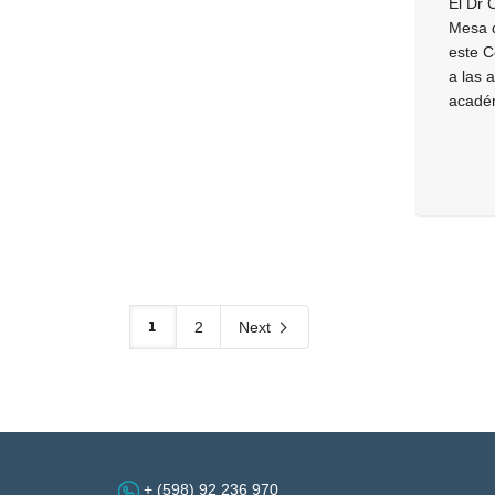
El Dr 
Mesa 
este 
a las 
académ
1
2
Next
+ (598) 92 236 970