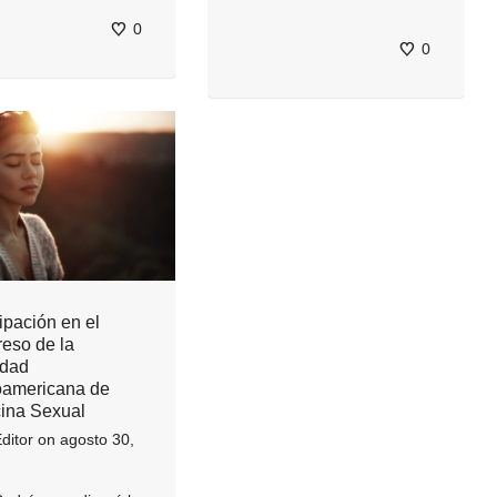
0
0
ipación en el
eso de la
edad
oamericana de
ina Sexual
ditor
on
agosto 30,