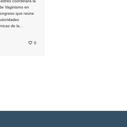
Cedrés coordinará la
de Vaginismo en
Congreso que reúne
autoridades
icas de la...
0