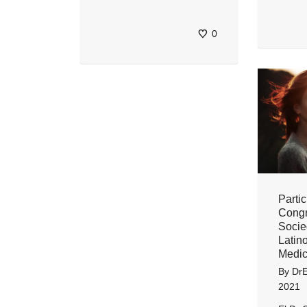
0
Partic
Congr
Soci
Latin
Medic
By
DrE
2021