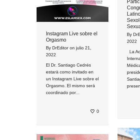
Parti
Cong
Latin
Sexol
Sexua
Instagram Live sobre el
By
DrE
Orgasmo
2022
By
DrEditor
on
julio 21,
La Ac
2022
Intern
El Dr. Santiago Cedrés
Médica
estarà como invitado en
presid
un Instagram Live sobre el
Santia
Orgasmo. El mismo será
presen
coordinado por...
0