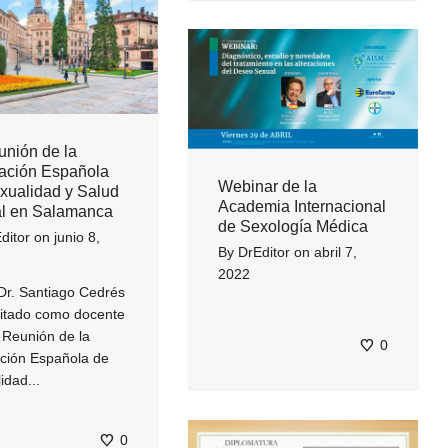
unión de la
ación Española
Webinar de la
xualidad y Salud
Academia Internacional
l en Salamanca
de Sexología Médica
ditor
on
junio 8,
By
DrEditor
on
abril 7,
2022
 Dr. Santiago Cedrés
vitado como docente
I Reunión de la
0
ción Española de
idad...
0