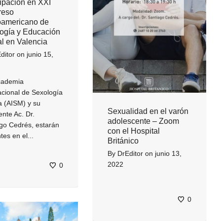
cipación en XXI
reso
oamericano de
ogía y Educación
l en Valencia
ditor
on
junio 15,
ademia
acional de Sexología
 (AISM) y su
Sexualidad en el varón
ente Ac. Dr.
adolescente – Zoom
go Cedrés, estarán
con el Hospital
tes en el...
Británico
By
DrEditor
on
junio 13,
2022
0
0