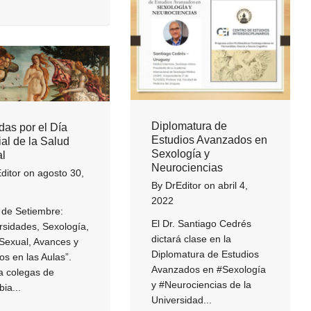
Diplomatura de
das por el Día
Estudios Avanzados en
al de la Salud
Sexología y
l
Neurociencias
ditor
on
agosto 30,
By
DrEditor
on
abril 4,
2022
 de Setiembre:
El Dr. Santiago Cedrés
rsidades, Sexología,
dictará clase en la
Sexual, Avances y
Diplomatura de Estudios
os en las Aulas”.
Avanzados en #Sexología
a colegas de
y #Neurociencias de la
ia...
Universidad...