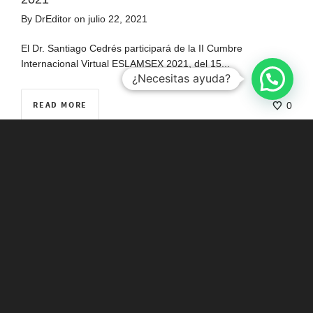
By
DrEditor
on
julio 22, 2021
El Dr. Santiago Cedrés participará de la II Cumbre
Internacional Virtual ESLAMSEX 2021, del 15...
¿Necesitas ayuda?
READ MORE
0
Charla de adolescencia y sexualidad en el
Hospital Británico
By
DrEditor
on
julio 22, 2021
El doctor Cedrés brindó en el día de ayer, miércoles 21 de
julio, una charla...